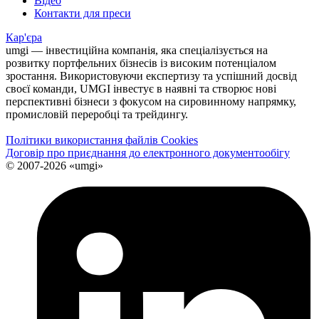
Відео
Контакти для преси
Кар'єра
umgi — інвестиційна компанія, яка спеціалізується на
розвитку портфельних бізнесів із високим потенціалом
зростання. Використовуючи експертизу та успішний досвід
своєї команди, UMGI інвестує в наявні та створює нові
перспективні бізнеси з фокусом на сировинному напрямку,
промисловій переробці та трейдингу.
Політики використання файлів Cookies
Договір про приєднання до електронного документообiгу
© 2007-2026 «umgi»