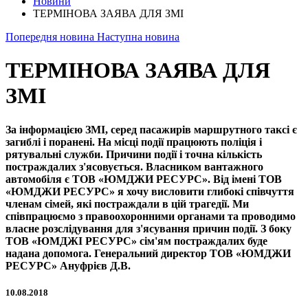
Новини
ТЕРМІНОВА ЗАЯВА ДЛЯ ЗМІ
Попередня новина
Наступна новина
ТЕРМІНОВА ЗАЯВА ДЛЯ
ЗМІ
За інформацією ЗМІ, серед пасажирів маршрутного таксі є
загиблі і поранені. На місці події працюють поліція і
рятувальні служби. Причини події і точна кількість
постраждалих з'ясовується. Власником вантажного
автомобіля є ТОВ «ЮМДЖИ РЕСУРС». Від імені ТОВ
«ЮМДЖИ РЕСУРС» я хочу висловити глибокі співчуття
членам сімей, які постраждали в цій трагедії. Ми
співпрацюємо з правоохоронними органами та проводимо
власне розслідування для з'ясування причин події. З боку
ТОВ «ЮМДЖІ РЕСУРС» сім'ям постраждалих буде
надана допомога. Генеральний директор ТОВ «ЮМДЖИ
РЕСУРС» Ануфрієв Д.В.
10.08.2018