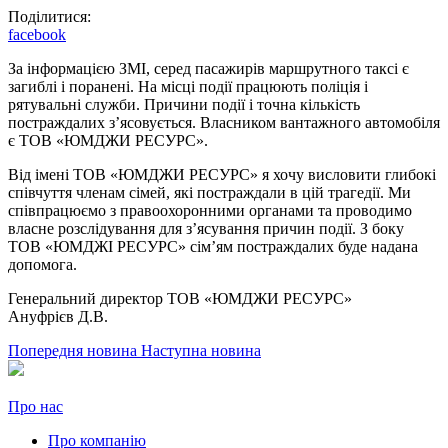
Поділитися:
facebook
За інформацією ЗМІ, серед пасажирів маршрутного таксі є
загиблі і поранені. На місці події працюють поліція і
рятувальні служби. Причини події і точна кількість
постраждалих з’ясовується. Власником вантажного автомобіля
є ТОВ «ЮМДЖИ РЕСУРС».
Від імені ТОВ «ЮМДЖИ РЕСУРС» я хочу висловити глибокі
співчуття членам сімей, які постраждали в цій трагедії. Ми
співпрацюємо з правоохоронними органами та проводимо
власне розслідування для з’ясування причин події. З боку
ТОВ «ЮМДЖІ РЕСУРС» сім’ям постраждалих буде надана
допомога.
Генеральний директор ТОВ «ЮМДЖИ РЕСУРС»
Ануфрієв Д.В.
Попередня новина
Наступна новина
Про нас
Про компанію