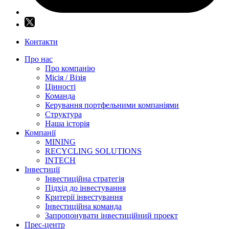
Контакти
Про нас
Про компанію
Місія / Візія
Цінності
Команда
Керування портфельними компаніями
Структура
Наша історія
Компанії
MINING
RECYCLING SOLUTIONS
INTECH
Інвестиції
Інвестиційна стратегія
Підхід до інвестування
Критерії інвестування
Інвестиційна команда
Запропонувати інвестиційний проект
Прес-центр