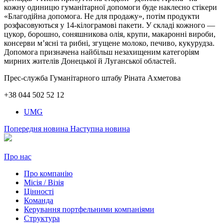
кожну одиницю гуманітарної допомоги буде наклеєно стікери
«Благодійна допомога. Не для продажу», потім продукти
розфасовуються у 14-кілограмові пакети. У складі кожного —
цукор, борошно, соняшникова олія, крупи, макаронні вироби,
консерви м’ясні та рибні, згущене молоко, печиво, кукурудза.
Допомога призначена найбільш незахищеним категоріям
мирних жителів Донецької й Луганської областей.
Прес-служба Гуманітарного штабу Ріната Ахметова
+38 044 502 52 12
UMG
Попередня новина
Наступна новина
Про нас
Про компанію
Місія / Візія
Цінності
Команда
Керування портфельними компаніями
Структура