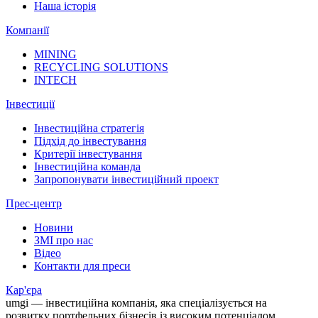
Наша історія
Компанії
MINING
RECYCLING SOLUTIONS
INTECH
Інвестиції
Інвестиційна стратегія
Підхід до інвестування
Критерії інвестування
Інвестиційна команда
Запропонувати інвестиційний проект
Прес-центр
Новини
ЗМІ про нас
Відео
Контакти для преси
Кар'єра
umgi — інвестиційна компанія, яка спеціалізується на
розвитку портфельних бізнесів із високим потенціалом