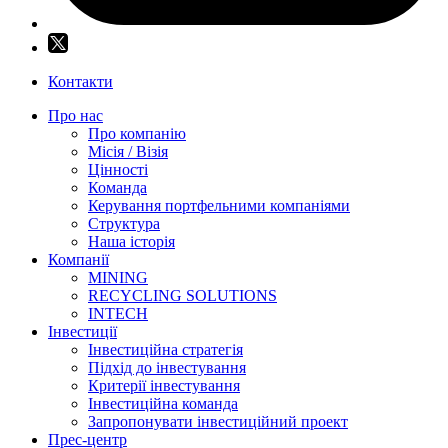
Контакти
Про нас
Про компанію
Місія / Візія
Цінності
Команда
Керування портфельними компаніями
Структура
Наша історія
Компанії
MINING
RECYCLING SOLUTIONS
INTECH
Інвестиції
Інвестиційна стратегія
Підхід до інвестування
Критерії інвестування
Інвестиційна команда
Запропонувати інвестиційний проект
Прес-центр