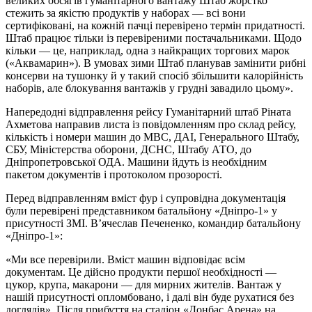
великих обсягів гуманітарного вантажу Штаб жорстко
стежить за якістю продуктів у наборах — всі вони
сертифіковані, на кожній пачці перевірено термін придатності.
Штаб працює тільки із перевіреними постачальниками. Щодо
кільки — це, наприклад, одна з найкращих торгових марок
(«Аквамарин»). В умовах зими Штаб планував замінити рибні
консерви на тушонку й у такий спосіб збільшити калорійність
наборів, але блокування вантажів у грудні завадило цьому».
Напередодні відправлення рейсу Гуманітарний штаб Ріната
Ахметова направив листа із повідомленням про склад рейсу,
кількість і номери машин до МВС, ДАІ, Генерального Штабу,
СБУ, Міністерства оборони, ДСНС, Штабу АТО, до
Дніпропетровської ОДА. Машини йдуть із необхідним
пакетом документів і протоколом прозорості.
Перед відправленням вміст фур і супровідна документація
були перевірені представником батальйону «Дніпро-1» у
присутності ЗМІ. В’ячеслав Печененко, командир батальйону
«Дніпро-1»:
«Ми все перевірили. Вміст машин відповідає всім
документам. Це дійсно продукти першої необхідності —
цукор, крупа, макарони — для мирних жителів. Вантаж у
нашій присутності опломбовано, і далі він буде рухатися без
доглядів». Після прибуття на стадіон «Донбас Арена» на