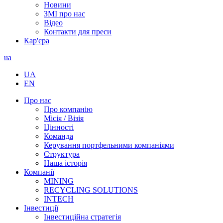
Новини
ЗМІ про нас
Відео
Контакти для преси
Кар'єра
ua
UA
EN
Про нас
Про компанію
Місія / Візія
Цінності
Команда
Керування портфельними компаніями
Структура
Наша історія
Компанії
MINING
RECYCLING SOLUTIONS
INTECH
Інвестиції
Інвестиційна стратегія