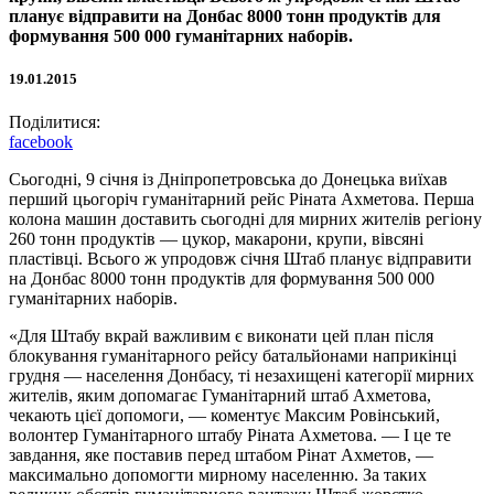
планує відправити на Донбас 8000 тонн продуктів для
формування 500 000 гуманітарних наборів.
19.01.2015
Поділитися:
facebook
Сьогодні, 9 січня із Дніпропетровська до Донецька виїхав
перший цьогоріч гуманітарний рейс Ріната Ахметова. Перша
колона машин доставить сьогодні для мирних жителів регіону
260 тонн продуктів — цукор, макарони, крупи, вівсяні
пластівці. Всього ж упродовж січня Штаб планує відправити
на Донбас 8000 тонн продуктів для формування 500 000
гуманітарних наборів.
«Для Штабу вкрай важливим є виконати цей план після
блокування гуманітарного рейсу батальйонами наприкінці
грудня — населення Донбасу, ті незахищені категорії мирних
жителів, яким допомагає Гуманітарний штаб Ахметова,
чекають цієї допомоги, — коментує Максим Ровінський,
волонтер Гуманітарного штабу Ріната Ахметова. — І це те
завдання, яке поставив перед штабом Рінат Ахметов, —
максимально допомогти мирному населенню. За таких