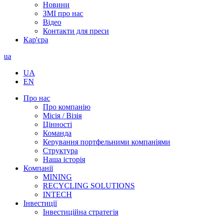
Новини
ЗМІ про нас
Відео
Контакти для преси
Кар'єра
ua
UA
EN
Про нас
Про компанію
Місія / Візія
Цінності
Команда
Керування портфельними компаніями
Структура
Наша історія
Компанії
MINING
RECYCLING SOLUTIONS
INTECH
Інвестиції
Інвестиційна стратегія