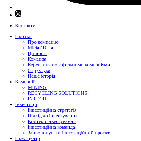
Контакти
Про нас
Про компанію
Місія / Візія
Цінності
Команда
Керування портфельними компаніями
Структура
Наша історія
Компанії
MINING
RECYCLING SOLUTIONS
INTECH
Інвестиції
Інвестиційна стратегія
Підхід до інвестування
Критерії інвестування
Інвестиційна команда
Запропонувати інвестиційний проект
Прес-центр