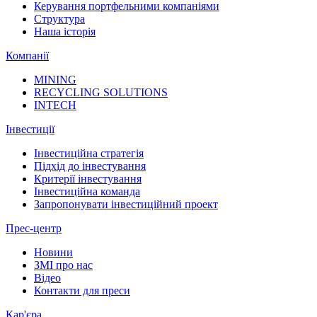
Керування портфельними компаніями
Структура
Наша історія
Компанії
MINING
RECYCLING SOLUTIONS
INTECH
Інвестиції
Інвестиційна стратегія
Підхід до інвестування
Критерії інвестування
Інвестиційна команда
Запропонувати інвестиційний проект
Прес-центр
Новини
ЗМІ про нас
Відео
Контакти для преси
Кар'єра