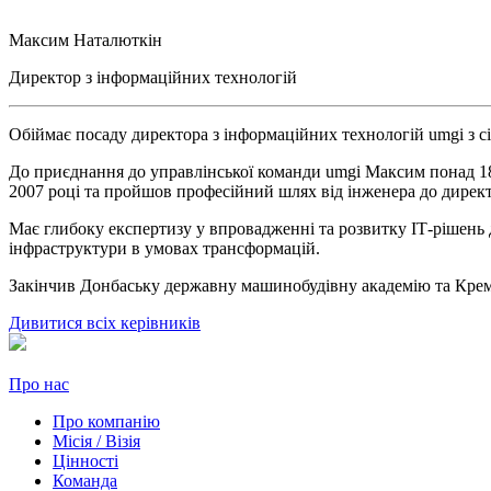
Максим Наталюткін
Директор з інформаційних технологій
Обіймає посаду директора з інформаційних технологій umgi з сі
До приєднання до управлінської команди umgi Максим понад 18
2007 році та пройшов професійний шлях від інженера до директ
Має глибоку експертизу у впровадженні та розвитку ІТ-рішень д
інфраструктури в умовах трансформацій.
Закінчив Донбаську державну машинобудівну академію та Крем
Дивитися всіх керівників
Про нас
Про компанію
Місія / Візія
Цінності
Команда