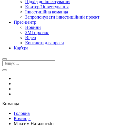
Підхід до інвестування
Критерії інвестування
Інвестиційна команда
Запропонувати інвестиційний проект
Прес-центр
Новини
ЗМІ про нас
Відео
Контакти для преси
Кар'єра
Команда
Головна
Команда
Максим Наталюткін