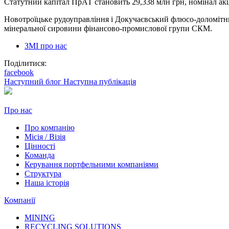
Статутний капітал ПрАТ становить 29,338 млн грн, номінал акці
Новотроїцьке рудоуправління і Докучаєвський флюсо-доломітни
мінеральної сировини фінансово-промислової групи СКМ.
ЗМІ про нас
Поділитися:
facebook
Наступний блог
Наступна публікація
Про нас
Про компанію
Місія / Візія
Цінності
Команда
Керування портфельними компаніями
Структура
Наша історія
Компанії
MINING
RECYCLING SOLUTIONS