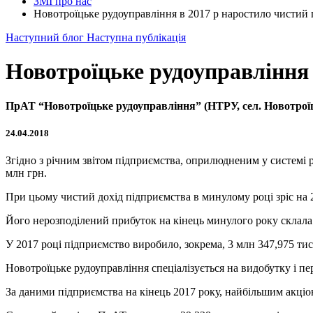
ЗМІ про нас
Новотроїцьке рудоуправління в 2017 р наростило чистий
Наступний блог
Наступна публікація
Новотроїцьке рудоуправління 
ПрАТ “Новотроїцьке рудоуправління” (НТРУ, сел. Новотроїцьк
24.04.2018
Згідно з річним звітом підприємства, оприлюдненим у системі 
млн грн.
При цьому чистий дохід підприємства в минулому році зріс на 
Його нерозподілений прибуток на кінець минулого року склала
У 2017 році підприємство виробило, зокрема, 3 млн 347,975 тис
Новотроїцьке рудоуправління спеціалізується на видобутку і пе
За даними підприємства на кінець 2017 року, найбільшим акціо