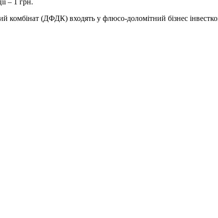
ї – 1 грн.
й комбінат (ДФДК) входять у флюсо-доломітний бізнес інвестко