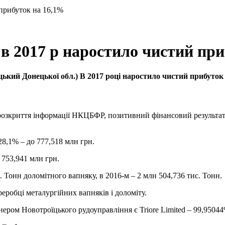
 прибуток на 16,1%
в 2017 р наростило чистий при
ий Донецької обл.) В 2017 році наростило чистий прибуток на
розкриття інформації НКЦБФР, позитивний фінансовий результат 
28,1% – до 777,518 млн грн.
 753,941 млн грн.
. Тонн доломітного вапняку, в 2016-м – 2 млн 504,736 тис. Тонн.
реробці металургійних вапняків і доломіту.
нером Новотроїцького рудоуправління є Triore Limited – 99,95044