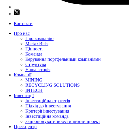
Контакти
Про нас
Про компанію
Місія / Візія
Цінності
Команда
Керування портфельними компаніями
Структура
Наша історія
Компанії
MINING
RECYCLING SOLUTIONS
INTECH
Інвестиції
Інвестиційна стратегія
Підхід до інвестування
Критерії інвестування
Інвестиційна команда
Запропонувати інвестиційний проект
Прес-центр