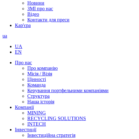
Новини
ЗМІ про нас
Відео
Контакти для преси
Кар'єра
ua
UA
EN
Про нас
Про компанію
Місія / Візія
Цінності
Команда
Керування портфельними компаніями
Структура
Наша історія
Компанії
MINING
RECYCLING SOLUTIONS
INTECH
Інвестиції
Інвестиційна стратегія