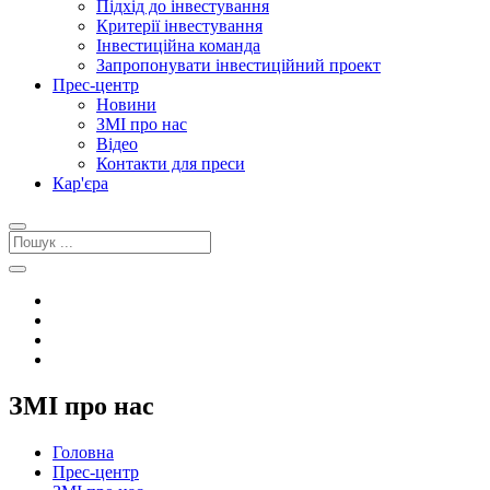
Підхід до інвестування
Критерії інвестування
Інвестиційна команда
Запропонувати інвестиційний проект
Прес-центр
Новини
ЗМІ про нас
Відео
Контакти для преси
Кар'єра
ЗМІ про нас
Головна
Прес-центр