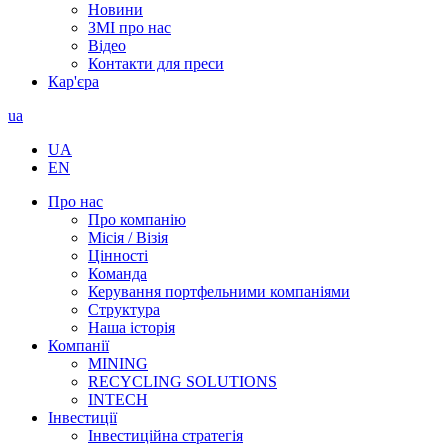
Новини
ЗМІ про нас
Відео
Контакти для преси
Кар'єра
ua
UA
EN
Про нас
Про компанію
Місія / Візія
Цінності
Команда
Керування портфельними компаніями
Структура
Наша історія
Компанії
MINING
RECYCLING SOLUTIONS
INTECH
Інвестиції
Інвестиційна стратегія