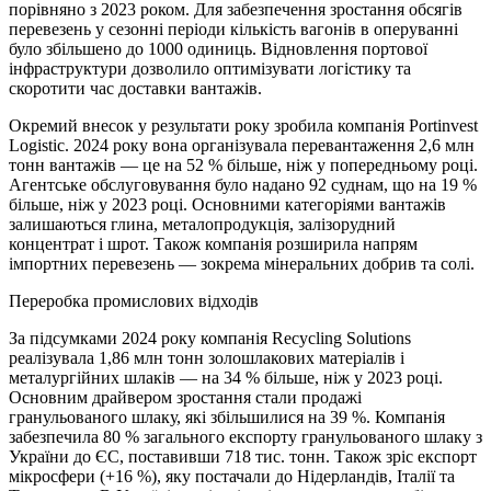
порівняно з 2023 роком. Для забезпечення зростання обсягів
перевезень у сезонні періоди кількість вагонів в оперуванні
було збільшено до 1000 одиниць. Відновлення портової
інфраструктури дозволило оптимізувати логістику та
скоротити час доставки вантажів.
Окремий внесок у результати року зробила компанія Portinvest
Logistic. 2024 року вона організувала перевантаження 2,6 млн
тонн вантажів — це на 52 % більше, ніж у попередньому році.
Агентське обслуговування було надано 92 суднам, що на 19 %
більше, ніж у 2023 році. Основними категоріями вантажів
залишаються глина, металопродукція, залізорудний
концентрат і шрот. Також компанія розширила напрям
імпортних перевезень — зокрема мінеральних добрив та солі.
Переробка промислових відходів
За підсумками 2024 року компанія Recycling Solutions
реалізувала 1,86 млн тонн золошлакових матеріалів і
металургійних шлаків — на 34 % більше, ніж у 2023 році.
Основним драйвером зростання стали продажі
гранульованого шлаку, які збільшилися на 39 %. Компанія
забезпечила 80 % загального експорту гранульованого шлаку з
України до ЄС, поставивши 718 тис. тонн. Також зріс експорт
мікросфери (+16 %), яку постачали до Нідерландів, Італії та