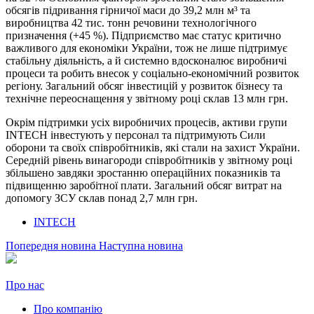
обсягів підривання гірничої маси до 39,2 млн м³ та
виробництва 42 тис. тонн речовини технологічного
призначення (+45 %). Підприємство має статус критично
важливого для економіки України, тож не лише підтримує
стабільну діяльність, а й системно вдосконалює виробничі
процеси та робить внесок у соціально-економічний розвиток
регіону. Загальний обсяг інвестицій у розвиток бізнесу та
технічне переоснащення у звітному році склав 13 млн грн.
Окрім підтримки усіх виробничих процесів, активи групи
INTECH інвестують у персонал та підтримують Сили
оборони та своїх співробітників, які стали на захист України.
Середній рівень винагороди співробітників у звітному році
збільшено завдяки зростанню операційних показників та
підвищенню заробітної плати. Загальний обсяг витрат на
допомогу ЗСУ склав понад 2,7 млн грн.
INTECH
Попередня новина
Наступна новина
Про нас
Про компанію