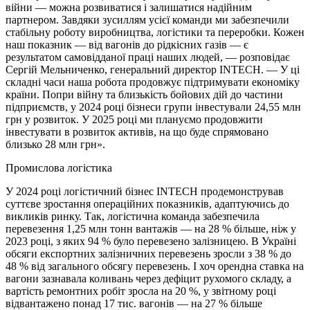
війни — можна розвиватися і залишатися надійним
партнером. Завдяки зусиллям усієї команди ми забезпечили
стабільну роботу виробництва, логістики та переробки. Кожен
наш показник — від вагонів до рідкісних газів — є
результатом самовідданої праці наших людей, — розповідає
Сергій Мельниченко, генеральний директор INTECH. — У ці
складні часи наша робота продовжує підтримувати економіку
країни. Попри війну та близькість бойових дій до частини
підприємств, у 2024 році бізнеси групи інвестували 24,55 млн
грн у розвиток. У 2025 році ми плануємо продовжити
інвестувати в розвиток активів, на що буде спрямовано
близько 28 млн грн».
Промислова логістика
У 2024 році логістичний бізнес INTECH продемонстрував
суттєве зростання операційних показників, адаптуючись до
викликів ринку. Так, логістична команда забезпечила
перевезення 1,25 млн тонн вантажів — на 28 % більше, ніж у
2023 році, з яких 94 % було перевезено залізницею. В Україні
обсяги експортних залізничних перевезень зросли з 38 % до
48 % від загального обсягу перевезень. І хоч орендна ставка на
вагони зазнавала коливань через дефіцит рухомого складу, а
вартість ремонтних робіт зросла на 20 %, у звітному році
відвантажено понад 17 тис. вагонів — на 27 % більше