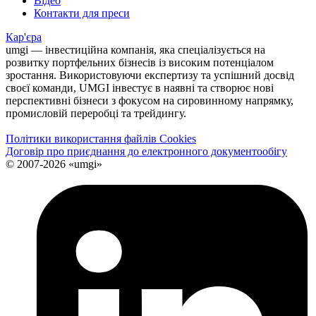
Відео
Контакти для преси
Кар'єра
umgi — інвестиційна компанія, яка спеціалізується на
розвитку портфельних бізнесів із високим потенціалом
зростання. Використовуючи експертизу та успішний досвід
своєї команди, UMGI інвестує в наявні та створює нові
перспективні бізнеси з фокусом на сировинному напрямку,
промисловій переробці та трейдингу.
Політики використання файлів Cookies
Договір про приєднання до електронного документообiгу
© 2007-2026 «umgi»