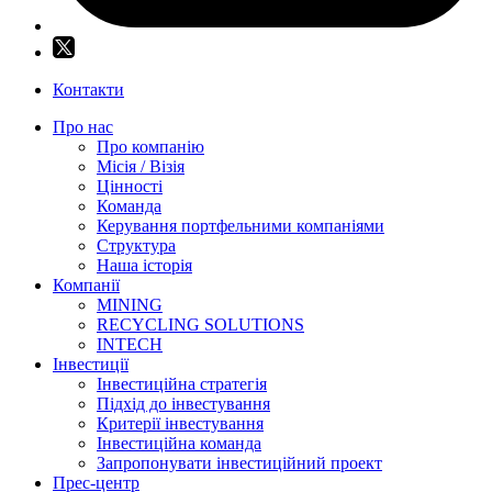
Контакти
Про нас
Про компанію
Місія / Візія
Цінності
Команда
Керування портфельними компаніями
Структура
Наша історія
Компанії
MINING
RECYCLING SOLUTIONS
INTECH
Інвестиції
Інвестиційна стратегія
Підхід до інвестування
Критерії інвестування
Інвестиційна команда
Запропонувати інвестиційний проект
Прес-центр