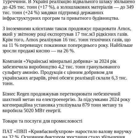
Туреччини. В Україні реалізацію відвального шлаку збільшено
до 426 тис. тонн (+17 %), а золошлакових матеріалів — до 349
тис. тонн (+24 %) завдяки підтримці державних
інфраструктурних програм та приватного будівництва.
З іноземними клієнтами також продовжує працювати Arnox,
який у звітному році експортував 17 тис.м3 рідкісних газів.
Крім того, Arnox реалізував 16 тис. тонн технічних газів, що
на 11 % перевищує показники попереднього року. Найбільше
зросли продажі кисню — на 26 %.
Компанія «Українські мінеральні добрива» за 2024 рік
забезпечила виробництво 4,2 тис. тонн гранульованого
сульфату амонію. Продукція є цінним добривом для
українських аграріїв, річні обсяги реалізації склали 6,3 тис.
тонн.
Бізнес Regen продовжував перетворювати небезпечний
шахтний метан на електроенергію. За підсумками 2024 року
когенераційна установка утилізувала 879 тонн метану та
виробила 5020 МВт енергії.
Товари та послуги для промисловості
ПАТ «ПВП «Кривбасвибухпром» наростило валову виручку
на 32 %. Основним фактором зростання стало збільшення