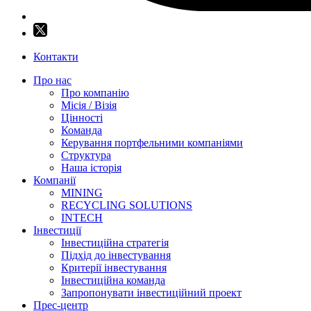
Контакти
Про нас
Про компанію
Місія / Візія
Цінності
Команда
Керування портфельними компаніями
Структура
Наша історія
Компанії
MINING
RECYCLING SOLUTIONS
INTECH
Інвестиції
Інвестиційна стратегія
Підхід до інвестування
Критерії інвестування
Інвестиційна команда
Запропонувати інвестиційний проект
Прес-центр