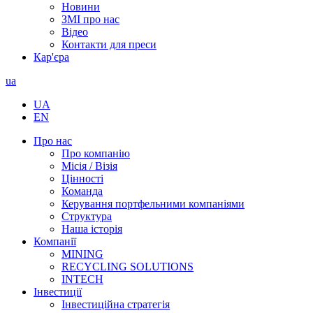
Новини
ЗМІ про нас
Відео
Контакти для преси
Кар'єра
ua
UA
EN
Про нас
Про компанію
Місія / Візія
Цінності
Команда
Керування портфельними компаніями
Структура
Наша історія
Компанії
MINING
RECYCLING SOLUTIONS
INTECH
Інвестиції
Інвестиційна стратегія