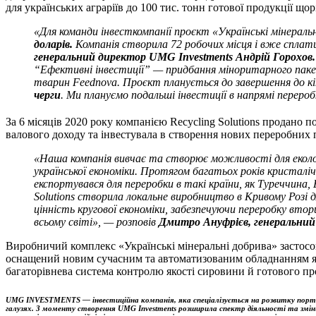
для українських аграріїв до 100 тис. тонн готової продукції що
«Для команди інвесткомпанії проєкт «Українські мінеральн
доларів.
Компанія створила 72 робочих місця і вже сплат
генеральний директор UMG Investments Андрій Горохов.
“Ефективні інвестиції” — придбання міноритарного пакет
тварин Feednova. Проєкт планується до завершення до кі
черги
. Ми плануємо подальші інвестиції в напрямі перероб
За 6 місяців 2020 року компанією Recycling Solutions продано по
валового доходу та інвестувала в створення нових переробних 
«
Наша компанія вивчає та створює можливості для еколог
української економіки. Протягом багатьох років кристал
експортувався для переробки в такі країни, як Туреччина, 
Solutions створила локальне виробництво в Кривому Розі
цінність кругової економіки, забезпечуючи переробку вто
всьому світі», — розповів
Дмитро
Ануфрієв
, генеральний
Виробничий комплекс «Українські мінеральні добрива» застосо
оснащений новим сучасним та автоматизованим обладнанням 
багаторівнева система контролю якості сировини й готового пр
UMG INVESTMENTS
— інвестиційна компанія, яка спеціалізується на розвитку порт
галузях. З моменту створення UMG Investments розширила спектр діяльності та зміни