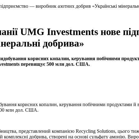
 підприємство — виробник азотних добрив «Українські мінераль
панії UMG Investments нове п
інеральні добрива»
 видобування корисних копалин, керування побічними продук
vestments перевищує 500 млн дол. США.
добування корисних копалин, керування побічними продуктами й 
500 млн дол. США.
ицтва, представлений компанією Recycling Solutions, цього тиж
 й комплексні добрива, створені на основі сульфату амонію. Ви