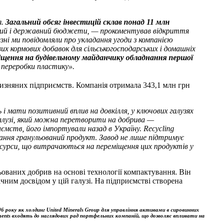
я.
Загальний обсяг інвестицій склав понад 11 млн
цевий і державний бюджети, —
прокоментував відкриття
ні ми повідомляли про укладання угоди з компанією
х кормових добавок для сільськогосподарських і домашніх
іщення на будівельному майданчику обладнання першої
з переробки пластику».
тчизняних підприємств. Компанія отримала 343,1 млн грн
 мати позитивний вплив на довкілля, у ключових галузях
галузі, який можна перетворити на добрива —
иємств, його імпортували назад в Україну. Recycling
вання гранульований продукт. Завод не лише підтримує
ресурси, що витрачаються на переміщення цих продуктів у
ованих добрив на основі технології компактування. Він
ічним досвідом у цій галузі. На підприємстві створена
6 року як холдинг United Minerals Group для управління активами в сировинних
ments входять до наглядових рад портфельних компаній, що дозволяє впливати на