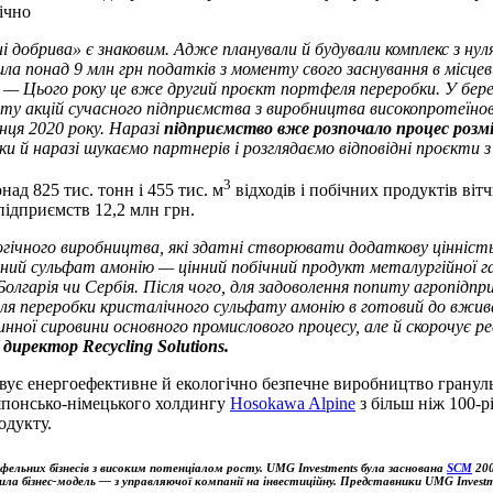
річно
і добрива» є знаковим. Адже планували й будували комплекс з нул
ила понад 9 млн грн податків з моменту свого заснування в міс
— Цього року це вже другий проєкт портфеля переробки. У берез
у акцій сучасного підприємства з виробництва високопротеїнови
нця 2020 року. Наразі
підприємство вже розпочало процес розм
ки й наразі шукаємо партнерів і розглядаємо відповідні проєкти 
3
над 825 тис. тонн і 455 тис. м
відходів і побічних продуктів ві
підприємств 12,2 млн грн.
ічного виробництва, які здатні створювати додаткову цінність і
ічний сульфат амонію — цінний побічний продукт металургійної 
Болгарія чи Сербія. Після чого, для задоволення попиту агропідпр
 для переробки кристалічного сульфату амонію в готовий до вжи
ринної сировини основного промислового процесу, але й скорочує 
 директор Recycling Solutions.
вує енергоефективне й екологічно безпечне виробництво грануль
японсько-німецького холдингу
Hosokawa Alpine
з більш ніж 100-р
одукту.
фельних бізнесів з високим потенціалом росту. UMG Investments була заснована
SCM
200
ла бізнес-модель — з управляючої компанії на інвестиційну. Представники UMG Invest