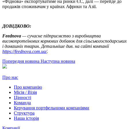
«Фіднова» експортуватиме на ринки ЄС, далі — перейде до
продажів споживачам у країнах Африки та Азії.
ДОВІДКОВО:
Feednova
— cучасне підприємство з виробництва
високопротеїнових кормових добавок для сільськогосподарських
і домашніх тварин. Детальніше див. на сайті компанії
https://feednova.com.ua/
.
Попередня новина
Наступна новина
Про нас
Про компанію
Місія / Візія
Цінності
Команда
Керування портфельними компаніями
Структура
Наша історія
Компанії