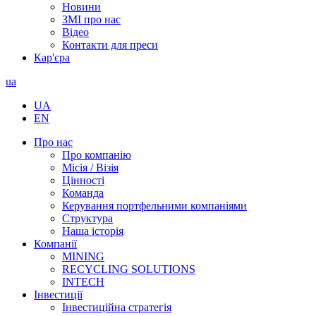
Новини
ЗМІ про нас
Відео
Контакти для преси
Кар'єра
ua
UA
EN
Про нас
Про компанію
Місія / Візія
Цінності
Команда
Керування портфельними компаніями
Структура
Наша історія
Компанії
MINING
RECYCLING SOLUTIONS
INTECH
Інвестиції
Інвестиційна стратегія