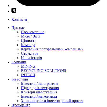
Контакти
Про нас
Про компанію
Місія / Візія
Цінності
Команда
Керування портфельними компаніями
Структура
Наша історія
Компанії
MINING
RECYCLING SOLUTIONS
INTECH
Інвестиції
Інвестиційна стратегія
Підхід до інвестування
Критерії інвестування
Інвестиційна команда
Запропонувати інвестиційний проект
Прес-центр