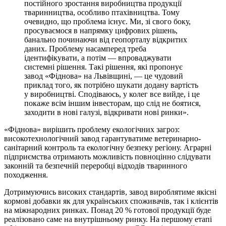
постійного зростання виробництва продукції
тваринництва, особливо птахівництва. Тому
очевидно, що проблема існує. Ми, зі свого боку,
просуваємося в напрямку цифрових рішень,
банально починаючи від геопорталу відкритих
даних. Проблему насамперед треба
ідентифікувати, а потім — впроваджувати
системні рішення. Такі рішення, які пропонує
завод «Фіднова» на Львівщині, — це чудовий
приклад того, як потрібно шукати додану вартість
у виробництві. Сподіваюсь, у колег все вийде, і це
покаже всім іншим інвесторам, що слід не боятися,
заходити в нові галузі, відкривати нові ринки».
«Фіднова» вирішить проблему екологічних загроз:
високотехнологічний завод гарантуватиме ветеринарно-
санітарний контроль та екологічну безпеку регіону. Аграрні
підприємства отримають можливість повноцінно слідувати
законній та безпечній переробці відходів тваринного
походження.
Дотримуючись високих стандартів, завод вироблятиме якісні
кормові добавки як для українських споживачів, так і клієнтів
на міжнародних ринках. Понад 20 % готової продукції буде
реалізовано саме на внутрішньому ринку. На першому етапі