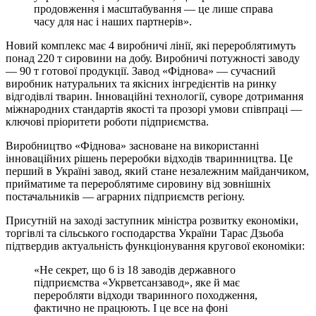
продовження і масштабування — це лише справа
часу для нас і наших партнерів».
Новий комплекс має 4 виробничі лінії, які перероблятимуть
понад 220 т сировини на добу. Виробничі потужності заводу
— 90 т готової продукції. Завод «Фіднова» — сучасний
виробник натуральних та якісних інгредієнтів на ринку
відгодівлі тварин. Інноваційні технології, суворе дотримання
міжнародних стандартів якості та прозорі умови співпраці —
ключові пріоритети роботи підприємства.
Виробництво «Фіднова» засноване на використанні
інноваційних рішень переробки відходів тваринництва. Це
перший в Україні завод, який стане незалежним майданчиком,
прийматиме та перероблятиме сировину від зовнішніх
постачальників — аграрних підприємств регіону.
Присутній на заході заступник міністра розвитку економіки,
торгівлі та сільського господарства України Тарас Дзьоба
підтвердив актуальність функціонування кругової економіки:
«Не секрет, що 6 із 18 заводів державного
підприємства «Укрветсанзавод», яке й має
переробляти відходи тваринного походження,
фактично не працюють. І це все на фоні