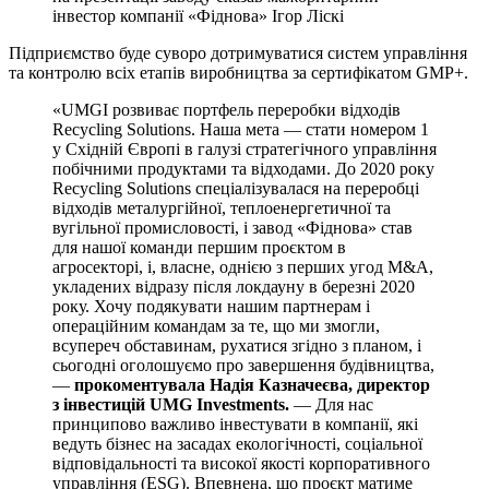
інвестор компанії «Фіднова» Ігор Ліскі
Підприємство буде суворо дотримуватися систем управління
та контролю всіх етапів виробництва за сертифікатом GMP+.
«UMGI розвиває портфель переробки відходів
Recycling Solutions. Наша мета — стати номером 1
у Східній Європі в галузі стратегічного управління
побічними продуктами та відходами. До 2020 року
Recycling Solutions спеціалізувалася на переробці
відходів металургійної, теплоенергетичної та
вугільної промисловості, і завод «Фіднова» став
для нашої команди першим проєктом в
агросекторі, і, власне, однією з перших угод M&A,
укладених відразу після локдауну в березні 2020
року. Хочу подякувати нашим партнерам і
операційним командам за те, що ми змогли,
всупереч обставинам, рухатися згідно з планом, і
сьогодні оголошуємо про завершення будівництва,
—
прокоментувала Надія Казначеєва, директор
з інвестицій UMG Investments.
— Для нас
принципово важливо інвестувати в компанії, які
ведуть бізнес на засадах екологічності, соціальної
відповідальності та високої якості корпоративного
управління (ESG). Впевнена, що проєкт матиме