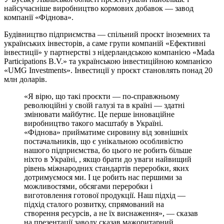
найсучасніше виробництво кормових добавок — завод
компанії «Фіднова».
Будівництво підприємства — спільний проєкт іноземних та
українських інвесторів, а саме групи компаній «Ефективні
інвестиції» у партнерстві з нідерландською компанією «Mada
Participations B.V.» та українською інвестиційною компанією
«UMG Investments». Інвестиції у проєкт становлять понад 20
млн доларів.
«Я вірю, що такі проєкти — по-справжньому
революційні у своїй галузі та в країні — здатні
змінювати майбутнє. Це перше інноваційне
виробництво такого масштабу в Україні.
«Фіднова» прийматиме сировину від зовнішніх
постачальників, що є унікальною особливістю
нашого підприємства, бо цього не робить більше
ніхто в Україні, , якщо брати до уваги найвищий
рівень міжнародних стандартів переробки, яких
дотримуємося ми. І це робить нас першими за
можливостями, обсягами переробки і
виготовлення готової продукції. Наш підхід —
підхід сталого розвитку, спрямований на
створення ресурсів, а не їх виснаження», — сказав
на презентації заводу сказав мажоритарний