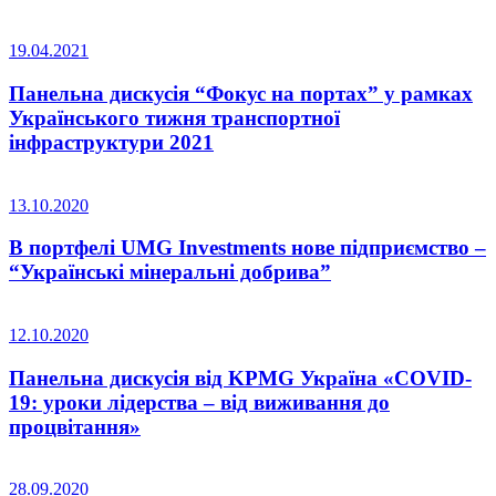
19.04.2021
Панельна дискусія “Фокус на портах” у рамках
Українського тижня транспортної
інфраструктури 2021
13.10.2020
В портфелі UMG Investments нове підприємство –
“Українські мінеральні добрива”
12.10.2020
Панельна дискусія від KPMG Україна «COVID-
19: уроки лідерства – від виживання до
процвітання»
28.09.2020