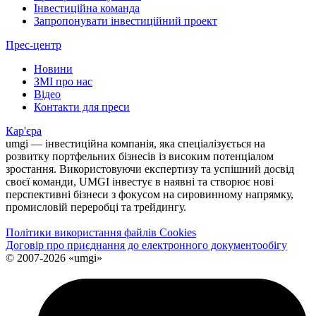
Інвестиційна команда
Запропонувати інвестиційний проект
Прес-центр
Новини
ЗМІ про нас
Відео
Контакти для преси
Кар'єра
umgi — інвестиційна компанія, яка спеціалізується на
розвитку портфельних бізнесів із високим потенціалом
зростання. Використовуючи експертизу та успішний досвід
своєї команди, UMGI інвестує в наявні та створює нові
перспективні бізнеси з фокусом на сировинному напрямку,
промисловій переробці та трейдингу.
Політики використання файлів Cookies
Договір про приєднання до електронного документообiгу
© 2007-2026 «umgi»