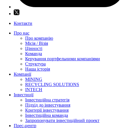
Контакти
Про нас
Про компанію
Місія / Візія
Цінності
Команда
Керування портфельними компаніями
Структура
Наша історія
Компанії
MINING
RECYCLING SOLUTIONS
INTECH
Інвестиції
Інвестиційна стратегія
Підхід до інвестування
Критерії інвестування
Інвестиційна команда
Запропонувати інвестиційний проект
Прес-центр