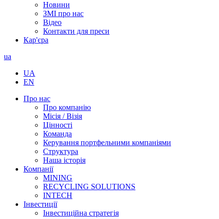
Новини
ЗМІ про нас
Відео
Контакти для преси
Кар'єра
ua
UA
EN
Про нас
Про компанію
Місія / Візія
Цінності
Команда
Керування портфельними компаніями
Структура
Наша історія
Компанії
MINING
RECYCLING SOLUTIONS
INTECH
Інвестиції
Інвестиційна стратегія