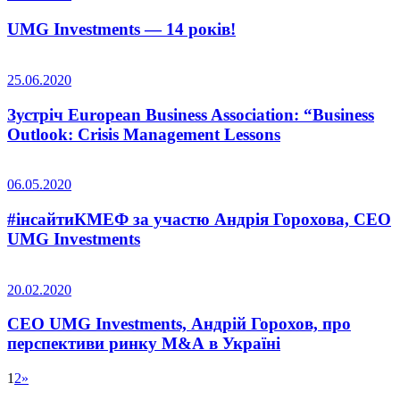
UMG Investments — 14 років!
25.06.2020
Зустріч European Business Association: “Вusiness
Outlook: Crisis Management Lessons
06.05.2020
#інсайтиКМЕФ за участю Андрія Горохова, СЕО
UMG Investments
20.02.2020
CEO UMG Investments, Андрій Горохов, про
перспективи ринку М&А в Україні
1
2
»