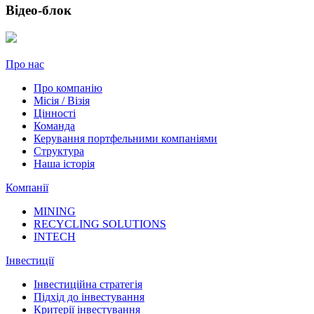
Відео-блок
Про нас
Про компанію
Місія / Візія
Цінності
Команда
Керування портфельними компаніями
Структура
Наша історія
Компанії
MINING
RECYCLING SOLUTIONS
INTECH
Інвестиції
Інвестиційна стратегія
Підхід до інвестування
Критерії інвестування