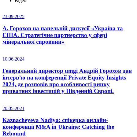
Відео
23.09.2025
А. Горохов на панельній дискусії «Україна та
США. Стратегічне партнерство у сфері
мінеральної сировини»
10.06.2024
Генеральний директор umgi Андрій Горохов дав
інтерв’ю на конференції Private Equity Insights
2024, де розповів про особливості ринку
приватних інвестицій у Південній Європі.
20.05.2021
Kaznacheyeva Nadiya: спікерка онлайн-
конференції M&A in Ukraine: Catching the
Rebound