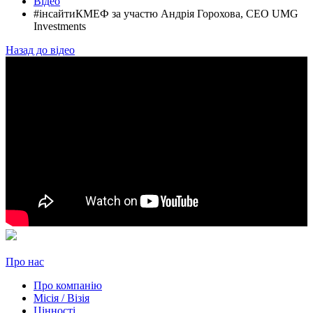
Відео
#інсайтиКМЕФ за участю Андрія Горохова, СЕО UMG
Investments
Назад до відео
Про нас
Про компанію
Місія / Візія
Цінності