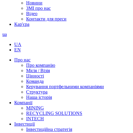
Новини
ЗМІ про нас
Відео
Контакти для преси
Кар'єра
ua
UA
EN
Про нас
Про компанію
Місія / Візія
Цінності
Команда
Керування портфельними компаніями
Структура
Наша історія
Компанії
MINING
RECYCLING SOLUTIONS
INTECH
Інвестиції
Інвестиційна стратегія