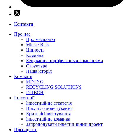
Контакти
Про нас
Про компанію
Місія / Візія
Цінності
Команда
Керування портфельними компаніями
Структура
Наша історія
Компанії
MINING
RECYCLING SOLUTIONS
INTECH
Інвестиції
Інвестиційна стратегія
Підхід до інвестування
Критерії інвестування
Інвестиційна команда
Запропонувати інвестиційний проект
Прес-центр