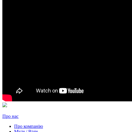
Про нас
Про компанію
Місія / Візія