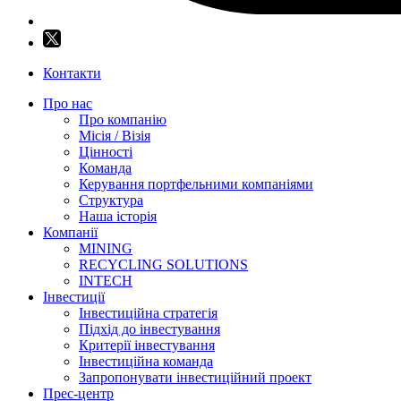
Контакти
Про нас
Про компанію
Місія / Візія
Цінності
Команда
Керування портфельними компаніями
Структура
Наша історія
Компанії
MINING
RECYCLING SOLUTIONS
INTECH
Інвестиції
Інвестиційна стратегія
Підхід до інвестування
Критерії інвестування
Інвестиційна команда
Запропонувати інвестиційний проект
Прес-центр