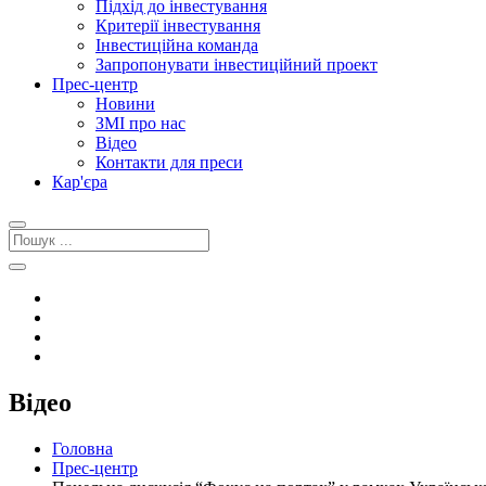
Підхід до інвестування
Критерії інвестування
Інвестиційна команда
Запропонувати інвестиційний проект
Прес-центр
Новини
ЗМІ про нас
Відео
Контакти для преси
Кар'єра
Відео
Головна
Прес-центр