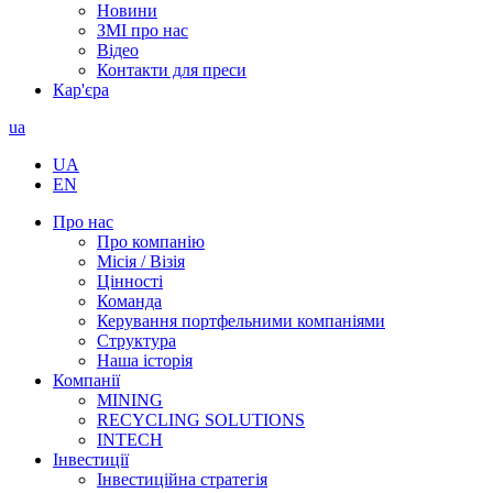
Новини
ЗМІ про нас
Відео
Контакти для преси
Кар'єра
ua
UA
EN
Про нас
Про компанію
Місія / Візія
Цінності
Команда
Керування портфельними компаніями
Структура
Наша історія
Компанії
MINING
RECYCLING SOLUTIONS
INTECH
Інвестиції
Інвестиційна стратегія