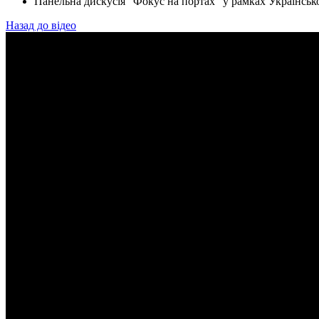
Панельна дискусія “Фокус на портах” у рамках Українськ
Назад до відео