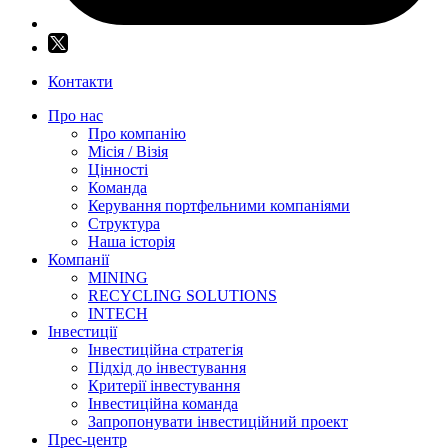
Контакти
Про нас
Про компанію
Місія / Візія
Цінності
Команда
Керування портфельними компаніями
Структура
Наша історія
Компанії
MINING
RECYCLING SOLUTIONS
INTECH
Інвестиції
Інвестиційна стратегія
Підхід до інвестування
Критерії інвестування
Інвестиційна команда
Запропонувати інвестиційний проект
Прес-центр