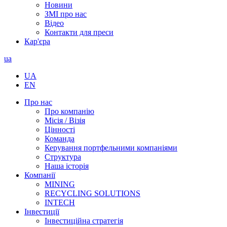
Новини
ЗМІ про нас
Відео
Контакти для преси
Кар'єра
ua
UA
EN
Про нас
Про компанію
Місія / Візія
Цінності
Команда
Керування портфельними компаніями
Структура
Наша історія
Компанії
MINING
RECYCLING SOLUTIONS
INTECH
Інвестиції
Інвестиційна стратегія